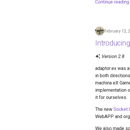
Continue reading
February 12, 
Introducing
Version 2.8
adaptor:ex was al
in both direction
machina eX Gam
implementation of
it for ourselves.
The new
Socket.
WebAPP and orga
We also made som