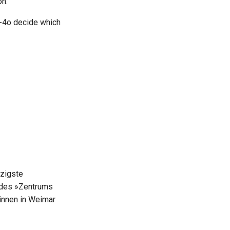
on.
T-4o decide which
nzigste
 des »Zentrums
:innen in Weimar