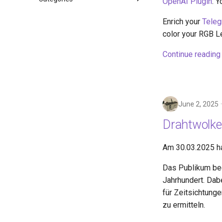
OpenAI Plugin
. 
Bugfix
Enrich your
Tele
Info
color your RGB L
Showcase
Update
Continue reading
June 2, 2025
Drahtwolk
Am 30.03.2025 h
Das Publikum beg
Jahrhundert. Dab
für Zeitsichtunge
zu ermitteln.