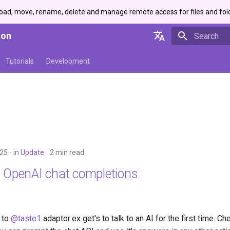
load, move, rename, delete and manage remote access for files and fol
ion
Initializing 
English
Tutorials
Development
Deutsch
025
in
Update
2 min read
g OpenAI chat completions
 to
@taste1
adaptor:ex get's to talk to an AI for the first time. C