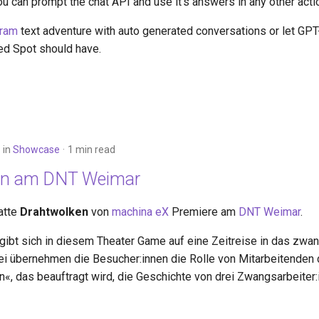
You can prompt the chat API and use it's answers in any other acti
gram
text adventure with auto generated conversations or let GP
ed Spot should have.
in
Showcase
1 min read
en am DNT Weimar
atte
Drahtwolken
von
machina eX
Premiere am
DNT Weimar
.
ibt sich in diesem Theater Game auf eine Zeitreise in das zwa
ei übernehmen die Besucher:innen die Rolle von Mitarbeitenden
n«, das beauftragt wird, die Geschichte von drei Zwangsarbeiter