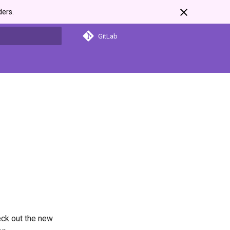
ders.
GitLab
search
heck out the new