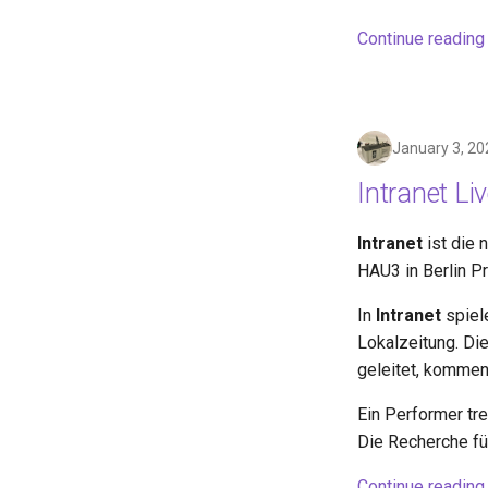
Continue reading
January 3, 20
Intranet Li
Intranet
ist die
HAU3 in Berlin P
In
Intranet
spiel
Lokalzeitung. Di
geleitet, komme
Ein Performer tr
Die Recherche füh
Continue reading