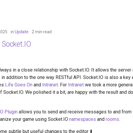
2025
in
Update
2 min read
 Socket.IO
ways in a close relationship with Socket.IO. It allows the server 
s in addition to the one way RESTful API. Socket.IO is also a key 
es
Life Goes On
and
Intranet
. For
Intranet
we took a more general
 Socket.IO. We polished it a bit, are happy with the result and d
IO Plugin
allows you to send and receive messages to and from 
nize your game using Socket.IO
namespaces
and
rooms
.
e subtle but useful changes to the editor ⬇️