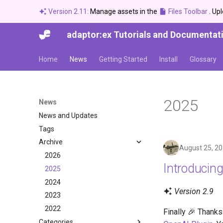
Version 2.11:
Manage assets in the
Files Toolbar
. Up
adaptor:ex Tutorials and Documentat
Home
News
Getting Started
Install
Glossary
2025
News
News and Updates
Tags
Archive
August 25, 2
2026
Introducin
2025
2024
Version 2.9
2023
2022
Finally 🎉 Thanks
Categories