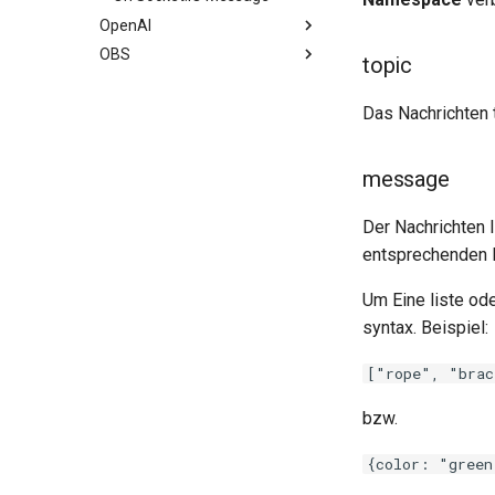
OpenAI
Buttons
OBS
On Incoming Message
Create Thread
topic
Create Chat
Send Prompt
Set OBS Scene
Das Nachrichten 
Edit Chat
Send OBS Request
On OBS Event
message
Der Nachrichten 
entsprechenden 
Um Eine liste od
syntax. Beispiel:
["rope", "brac
bzw.
{color: "green