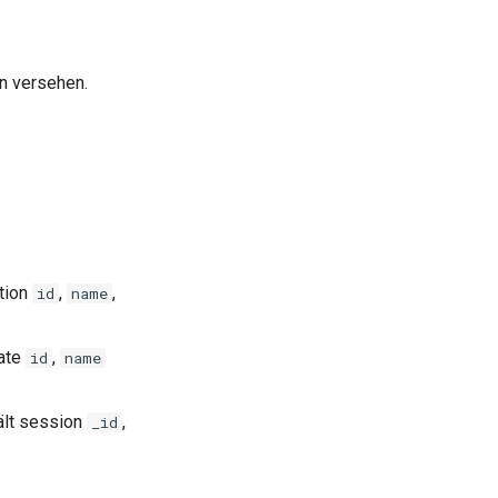
en versehen.
ction
,
,
id
name
tate
,
id
name
hält session
,
_id