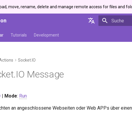
load, move, rename, delete and manage remote access for files and fol
ion
Suche wird in
English
ar
Tutorials
Development
Deutsch
Actions
Socket.IO
cket.IO Message
O
|
Mode
:
Run
chten an angeschlossene Webseiten oder Web APPs über eine