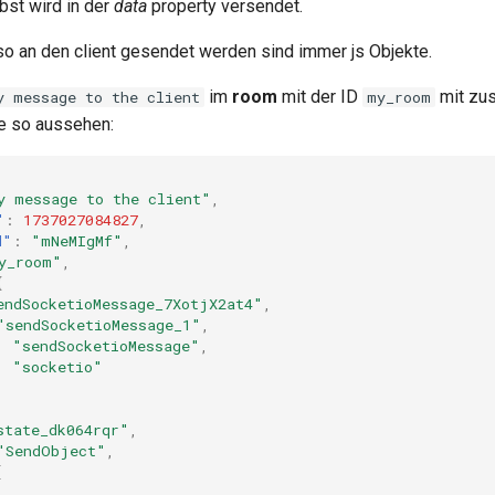
bst wird in der
data
property versendet.
 so an den client gesendet werden sind immer js Objekte.
im
room
mit der ID
mit zus
y message to the client
my_room
e so aussehen:
y message to the client"
,
"
:
1737027084827
,
d"
:
"mNeMIgMf"
,
y_room"
,
{
endSocketioMessage_7XotjX2at4"
,
"sendSocketioMessage_1"
,
:
"sendSocketioMessage"
,
:
"socketio"
state_dk064rqr"
,
"SendObject"
,
[