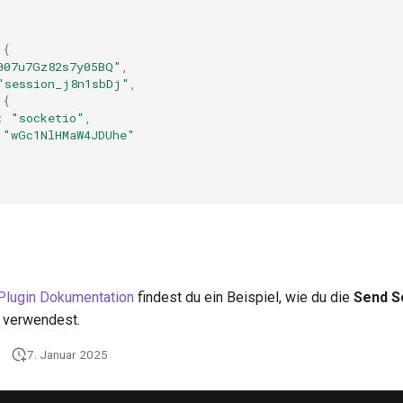
{
007u7Gz82s7y05BQ"
,
"session_j8n1sbDj"
,
{
:
"socketio"
,
"wGc1NlHMaW4JDUhe"
Plugin Dokumentation
findest du ein Beispiel, wie du die
Send S
 verwendest.
7. Januar 2025