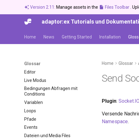
Version 2.11:
Manage assets in the
Files Toolbar
. Up
adaptor:ex Tutorials und Dokumentat
Home
News
Getting Started
Installation
Gloss
Home
Glossar
Glossar
Editor
Send So
Live Modus
Bedingungen Abfragen mit
Conditions
Plugin
:
Socket.I
Variablen
Loops
Versende Nachri
Pfade
Namespace
.
Events
Dateien und Media Files