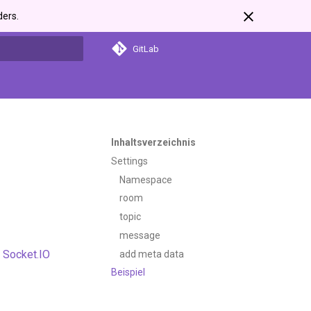
ders.
GitLab
itialisiert
Inhaltsverzeichnis
Settings
Namespace
room
topic
message
n
Socket.IO
add meta data
Beispiel