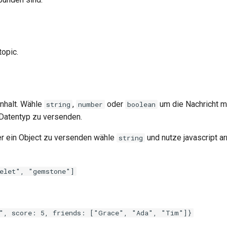
topic.
Inhalt. Wähle
,
oder
um die Nachricht m
string
number
boolean
Datentyp zu versenden.
er ein Object zu versenden wähle
und nutze javascript ar
string
elet", "gemstone"]
", score: 5, friends: ["Grace", "Ada", "Tim"]}