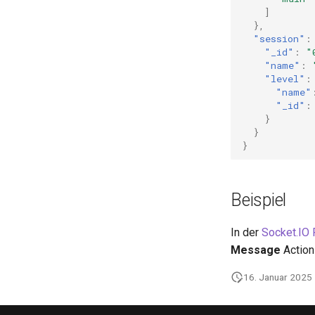
]
},
"session"
:
"_id"
:
"
"name"
:
"level"
:
"name"
"_id"
:
}
}
}
Beispiel
In der
Socket.IO 
Message
Action
16. Januar 2025