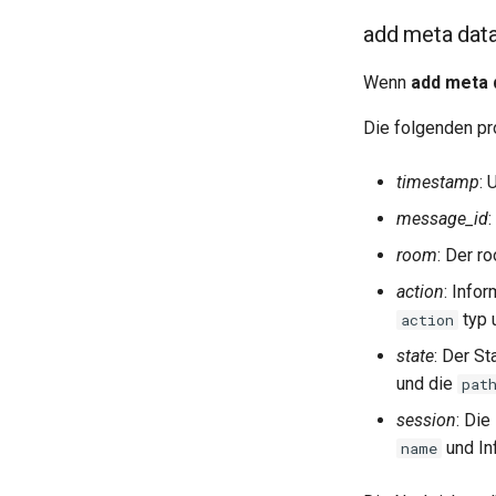
add meta dat
Wenn
add meta 
Die folgenden pr
timestamp
: 
message_id
:
room
: Der r
action
: Info
typ 
action
state
: Der St
und die
pat
session
: Die
und In
name