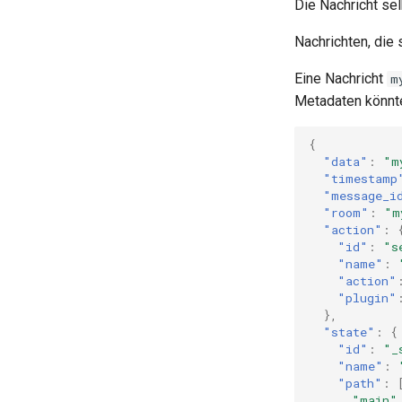
Die Nachricht sel
Nachrichten, die
Eine Nachricht
m
Metadaten könnt
{
"data"
:
"m
"timestamp
"message_i
"room"
:
"m
"action"
:
"id"
:
"s
"name"
:
"action"
"plugin"
},
"state"
:
{
"id"
:
"_
"name"
:
"path"
:
"main"