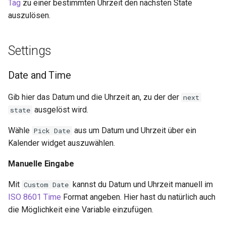
Tag
zu einer bestimmten Uhrzeit den nächsten State
i
Socket.IO
Join Path
Update Query
On Incoming Message
auszulösen.
t
OpenAI
On Error
Create Chat
i
Settings
a
OBS
Edit Chat
Date and Time
l
Gib hier das Datum und die Uhrzeit an, zu der der
next
i
ausgelöst wird.
state
s
Wähle
aus um Datum und Uhrzeit über ein
Pick Date
i
Kalender widget auszuwählen.
e
Manuelle Eingabe
r
Mit
kannst du Datum und Uhrzeit manuell im
Custom Date
t
ISO 8601 Time
Format angeben. Hier hast du natürlich auch
die Möglichkeit eine Variable einzufügen.